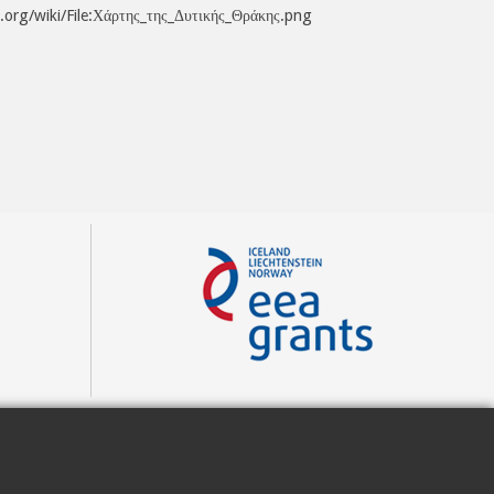
a.org/wiki/File:Χάρτης_της_Δυτικής_Θράκης.png