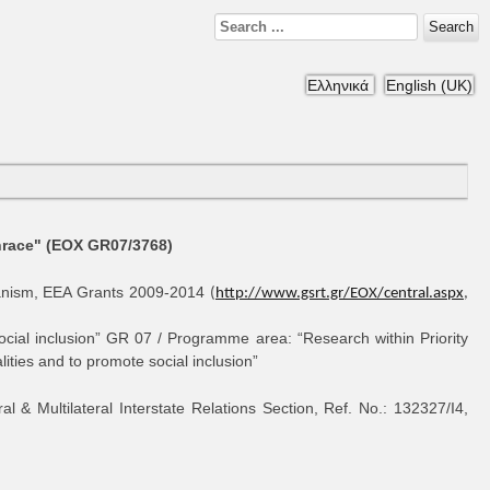
Search
Ελληνικά
English (UK)
Thrace" (ΕΟΧ GR07/3768)
anism, EEA Grants 2009-2014
(
http://www.gsrt.gr/EOX/central.aspx
,
social inclusion” GR 07 / Programme area: “Research within Priority
lities and to promote social inclusion”
l & Multilateral Interstate Relations Section, Ref. No.: 132327/I4,
s
s
s
s
s
s