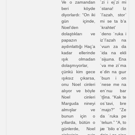
Ve o zamandan
´zi i ej´zi mi
beri köyde
´stana! Iz
diyorlardı: “On iki
´l’azah, stor’
gün içinde,
mi se ta b’a
Noel’den
´krahtet’
dolaştıkları ve
´deno ´ruka i
papazın
iz´l’azah na
aydınlattığı Haç’a
´vɯn za da
kadar ellerinde
´ida na ekli
ışık olmadan
´sijɯna. Ena
dolaşmıyorlar,
´va me zi´ma
çünkü kim gece
e´din na gɯr
ışıksız çıkarsa,
´bɯn i on
onu Noel cinleri
´nese me na
alıyor ve böyle
en´nɯ bar
Noel cinleri
´t∫ina. “Kak te
Marguda nineyi
os´tavi, bre
almışlar ve
´majo?” “Ze
bunun için o
da ´ruka pe
yıllarda, bütün o
´telɯn.” “A, to
günlerde, Noel
jæ ´bilo e´din