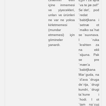
cinlerinin evin
dʒin i za ajna
içine inmemesi
´va te jæ zel!”
ve yiyecekleri,
Se´det’, pod
unları ve ürünleri
´redat
ne var ne yoksa
´babit∫kana i
kirletmemesi
´setnæ ot
(mundar
´malko sa´hat
etmemesi) için
se ´sɯvnava.
şömineler
I ´ruka
yanardı.
´krahten za
na ekli
´sijɯna. Pak
se pre
´mæn’a
´babit∫kana
Mar´guda, na
´d’ava ´druga
de´rija, ´drugi
kundri, ´drugi
ta´kune i
´hodi. I ot
´tam na´cɯj