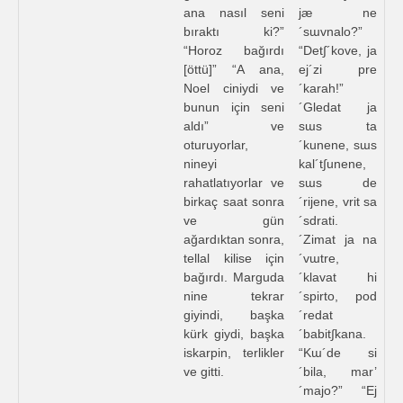
ana nasıl seni
jæ ne
bıraktı ki?”
´sɯvnalo?”
“Horoz bağırdı
“Det∫´kove, ja
[öttü]” “A ana,
ej´zi pre
Noel ciniydi ve
´karah!”
bunun için seni
´Gledat ja
aldı” ve
sɯs ta
oturuyorlar,
´kunene, sɯs
nineyi
kal´t∫unene,
rahatlatıyorlar ve
sɯs de
birkaç saat sonra
´rijene, vrit sa
ve gün
´sdrati.
ağardıktan sonra,
´Zimat ja na
tellal kilise için
´vɯtre,
bağırdı. Marguda
´klavat hi
nine tekrar
´spirto, pod
giyindi, başka
´redat
kürk giydi, başka
´babit∫kana.
iskarpin, terlikler
“Kɯ´de si
ve gitti.
´bila, mar’
´majo?” “Ej