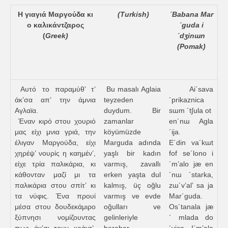
Η γιαγιά Μαργούδα κι
(
Turkish)
´Babana Mar
ο καλικάντζαρος
´guda i
(
Greek)
´dʒinɯn
(Pomak)
Αυτό το παραμύθ’ τ’
Bu masalı Aglaia
Ai´sava
άκ’σα απ’ την άμνια
teyzeden
´prikaznica
Αγλαϊα.
duydum. Bir
sɯm ´t∫ula ot
Έναν κιρό στου χουριό
zamanlar
en´nɯ Agla
μας είχι μνια γριά, την
köyümüzde
´ija.
έλιγαν Μαργούδα, είχι
Marguda adında
E´din va´kɯt
χηρέψ’ νουρίς η καημέν’,
yaşlı bir kadın
fof se´lono i
είχε τρία παλικάρια, κι
varmış, zavallı
´m’alo jæ en
κάθονταν μαζί μι τα
erken yaşta dul
´nɯ ´starka,
παλικάρια στου σπίτ’ κι
kalmış, üç oğlu
zɯ´v’al’ sa ja
τα νύφις. Ένα προυί
varmış ve evde
Mar´guda.
μέσα στου δουδεκάμιρο
oğulları ve
Os´tanala jæ
ξύπνησι νομίζουντας
gelinleriyle
´ mlada do