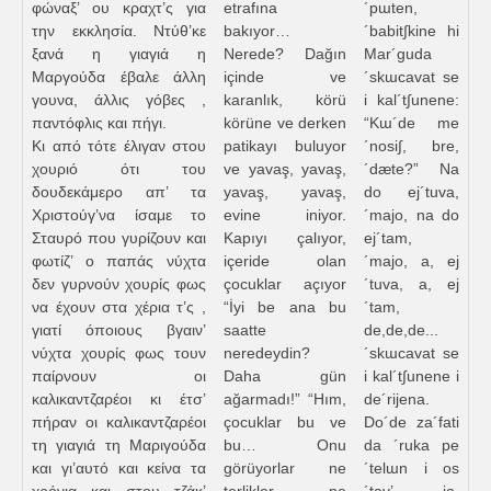
φώναξ’ ου κραχτ’ς για
etrafına
´pɯten,
την εκκλησία. Ντύθ’κε
bakıyor…
´babit∫kine hi
ξανά η γιαγιά η
Nerede? Dağın
Mar´guda
Μαργούδα έβαλε άλλη
içinde ve
´skɯcavat se
γουνα, άλλις γόβες ,
karanlık, körü
i kal´t∫unene:
παντόφλις και πήγι.
körüne ve derken
“Kɯ´de me
Κι από τότε έλιγαν στου
patikayı buluyor
´nosi∫, bre,
χουριό ότι του
ve yavaş, yavaş,
´dæte?” Na
δουδεκάμερο απ’ τα
yavaş, yavaş,
do ej´tuva,
Χριστούγ’να ίσαμε το
evine iniyor.
´majo, na do
Σταυρό που γυρίζουν και
Kapıyı çalıyor,
ej´tam,
φωτίζ’ ο παπάς νύχτα
içeride olan
´majo, a, ej
δεν γυρνούν χουρίς φως
çocuklar açıyor
´tuva, a, ej
να έχουν στα χέρια τ’ς ,
“İyi be ana bu
´tam,
γιατί όποιους βγαιν’
saatte
de,de,de...
νύχτα χουρίς φως τουν
neredeydin?
´skɯcavat se
παίρνουν οι
Daha gün
i kal´t∫unene i
καλικαντζαρέοι κι έτσ’
ağarmadı!” “Hım,
de´rijena.
πήραν οι καλικαντζαρέοι
çocuklar bu ve
Do´de za´fati
τη γιαγιά τη Μαριγούδα
bu… Onu
da ´ruka pe
και γι’αυτό και κείνα τα
görüyorlar ne
´telɯn i os