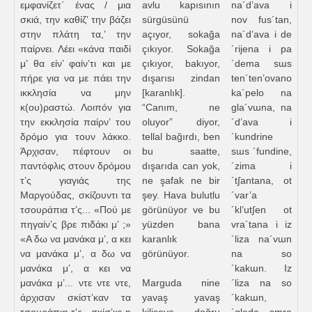
εμφανίζετ΄ ένας / μια
avlu kapısının
na´d’ava i
σκιά, την καθίζ’ την βάζει
sürgüsünü
nov fus´tan,
στην πλάτη τα,’ την
açıyor, sokağa
na´d’ava i de
παίρνει. Λέει «κάνα παιδί
çıkıyor. Sokağa
´rijena i pa
μ’ θα είν’ φαίν’τι και με
çıkıyor, bakıyor,
´dema sɯs
πήρε για να με πάει την
dışarısı zindan
ten´ten’ovano
ικκλησία να μην
[karanlık].
ka´pelo na
κ(ου)ραστώ. Λοιπόν για
“Canım, ne
gla´vɯna, na
την εκκλησία παίρν’ του
oluyor” diyor,
´d’ava i
δρόμο για τουν λάκκο.
tellal bağırdı, ben
´kundrine
Άρχισαν, πέφτουν οι
bu saatte,
sɯs ´fundine,
παντόφλις στουν δρόμου
dışarıda can yok,
´zima i
τ’ς γιαγιάς της
ne şafak ne bir
´t∫antana, ot
Μαργούδας, σκίζουντι τα
şey. Hava bulutlu
´var’a
τσουράπια τ’ς... «Πού με
görünüyor ve bu
´kl’ut∫en ot
πηγαίν’ς βρε πιδάκι μ’ ;»
yüzden bana
vra´tana i iz
«Α δω να μανάκα μ’, α κει
karanlık
´liza na´vɯn
να μανάκα μ’, α δω να
görünüyor.
na so
μανάκα μ’, α κει να
´kakɯn. Iz
μανάκα μ’... ντε ντε ντε,
Marguda nine
´liza na so
άρχισαν σκίστ’καν τα
yavaş yavaş
´kakɯn,