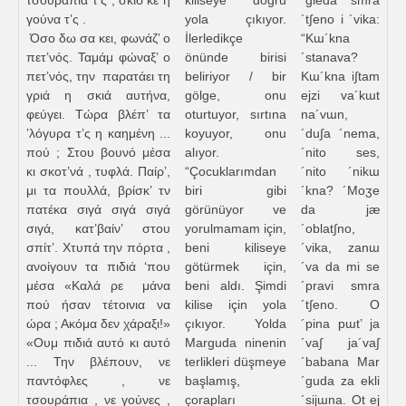
τσουράπια τ’ς , σκίσ’κε η
kiliseye doğru
´gleda smra
γούνα τ’ς .
yola çıkıyor.
´t∫eno i ´vika:
Όσο δω σα κει, φωνάζ’ ο
İlerledikçe
“Kɯ´kna
πετ’νός. Ταμάμ φώναξ’ ο
önünde birisi
´stanava?
πετ’νός, την παρατάει τη
beliriyor / bir
Kɯ´kna i∫tam
γριά η σκιά αυτήνα,
gölge, onu
ejzi va´kɯt
φεύγει. Τώρα βλέπ’ τα
oturtuyor, sırtına
na´vɯn,
’λόγυρα τ’ς η καημένη ...
koyuyor, onu
´du∫a ´nema,
πού ; Στου βουνό μέσα
alıyor.
´nito ses,
κι σκοτ’νά , τυφλά. Παίρ’,
“Çocuklarımdan
´nito ´nikɯ
μι τα πουλλά, βρίσκ’ τν
biri gibi
´kna? ´Moʒe
πατέκα σιγά σιγά σιγά
görünüyor ve
da jæ
σιγά, κατ’βαίν’ στου
yorulmamam için,
´oblat∫no,
σπίτ’. Χτυπά την πόρτα ,
beni kiliseye
´vika, zanɯ
ανοίγουν τα πιδιά ‘που
götürmek için,
´va da mi se
μέσα «Καλά ρε μάνα
beni aldı. Şimdi
´pravi smra
πού ήσαν τέτοινια να
kilise için yola
´t∫eno. O
ώρα ; Ακόμα δεν χάραξι!»
çıkıyor. Yolda
´pina pɯt’ ja
«Ουμ πιδιά αυτό κι αυτό
Marguda ninenin
´va∫ ja´va∫
... Την βλέπουν, νε
terlikleri düşmeye
´babana Mar
παντόφλες , νε
başlamış,
´guda za ekli
τσουράπια , νε γούνες ,
çorapları
´sijɯna. Ot ej