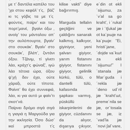
με τ’ δαντέλα καπέλο του
kilise vakti” diye
e´din ot ekli
’χει στου κεφάλ’ τ’ς, βάζ’
bağırırmış.
´sijɯnɯ, za
κι τς γόβις τα με τ’ς
´v’al sa go
φούντις, παίρν’ και του
Marguda tellalın
kraht’, i ´rukal
πορτ’μανέ, βγαίνι όξω ,
geçtiğini ve
jæ i ´t∫ukal jæ
ανοίγ’ του μάνταλου απ’
çaldığını sanarak
ot ka´pɯje na
την αυλόπουρτα, βγαίν’
kalkmış, kalkıyor,
ka´pɯje: “Ei,
στο σουκάκ’. Βγαίν’ στο
giyiniyor, yeni
hristi´jane,
σουκάκ’, βλέπ’, ζιντάνι
şalvarı giyiyor,
´dojde va´kɯt
όξου. Τζάνιμ, τί γίνετι
yarım fistanını
za ekli
λέει, κράχτ’ς φώναξ’, ιγώ
giyiyor, fistanını
´sijɯnɯ!” I
λέει τέτοια ώρα, όξου
giyiyor, gelinlik
´stanala jæ
ψ’χή δεν έχει, ούτε
kürkü, tülü, o
Mar´guda i
χάραξι, ούτε τίποτα.
dantelli tülü,
´rekla jæ
Φαίνιτ’ θα έχει συννεφιά,
kafasında
´deno ud´ril
λέει, κι για αυτό μι φαίν’τι
şapkası varmış,
jæ ´kraht’ɯt,
σκοτ’νά.
püsküllü
preme´nila se
Παίρνει δρόμο σιγά σιγά
iskarpinlerini de
jæ, or´tosala
η γιαγιά η Μαργούδα για
giyiyor, cüzdanını
se jæ, iz
την ικκλησία. Όσο δώσ’
da alıyor,
´vad’la jæ
ικεί μπροστά τ’ς
dışarıya çıkıyor,
´novi ∫al´vare,