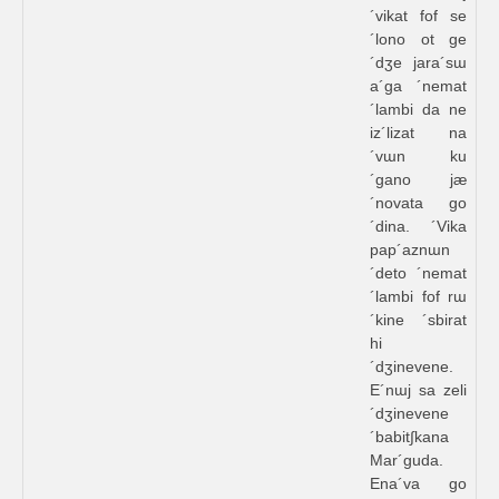
´vikat fof se
´lono ot ge
´dʒe jara´sɯ
a´ga ´nemat
´lambi da ne
iz´lizat na
´vɯn ku
´gano jæ
´novata go
´dina. ´Vika
pap´aznɯn
´deto ´nemat
´lambi fof rɯ
´kine ´sbirat
hi
´dʒinevene.
E´nɯj sa zeli
´dʒinevene
´babit∫kana
Mar´guda.
Ena´va go