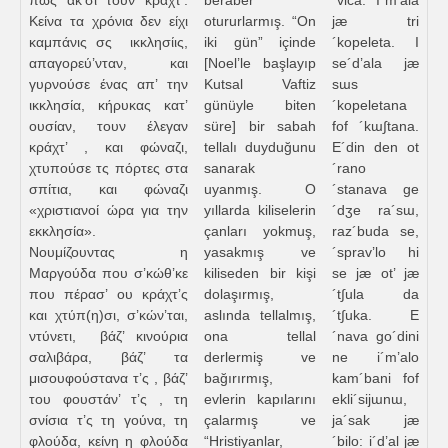
πως άκ’σι τουν κράχτ’.
beraber
´vica. I´m’ala
Κείνα τα χρόνια δεν είχι
otururlarmış. “On
jæ tri
καμπάνις σς ικκλησίις,
iki gün” içinde
´kopeleta. I
απαγορεύ’νταν, και
[Noel’le başlayıp
se´d’ala jæ
γυρνούσε ένας απ’ την
Kutsal Vaftiz
sɯs
ικκλησία, κήρυκας κατ’
günüyle biten
´kopeletana
ουσίαν, τουν έλεγαν
süre] bir sabah
fof ´kɯ∫tana.
κράχτ’ , και φώναζι,
tellalı duyduğunu
E´din den ot
χτυπούσε τς πόρτες στα
sanarak
´rano
σπίτια, και φώναζι
uyanmış. O
´stanava ge
«χριστιανοί ώρα για την
yıllarda kiliselerin
´dʒe ra´sɯ,
εκκλησία».
çanları yokmuş,
raz´buda se,
Νουμίζουντας η
yasakmış ve
´sprav’lo hi
Μαργούδα που σ’κώθ’κε
kiliseden bir kişi
se jæ ot’ jæ
που πέρασ’ ου κράχτ’ς
dolaşırmış,
´t∫ula da
και χτύπ(η)σι, σ’κών’ται,
aslında tellalmış,
´t∫uka. E
ντύνετι, βάζ’ κινούρια
ona tellal
´nava go´dini
σαλιβάρα, βάζ’ τα
derlermiş ve
ne i´m’alo
μισουφούστανα τ’ς , βάζ’
bağırırmış,
kam´bani fof
του φουστάν’ τ’ς , τη
evlerin kapılarını
ekli´sijɯnɯ,
σνίσια τ’ς τη γούνα, τη
çalarmış ve
ja´sak jæ
φλούδα, κείνη η φλούδα
“Hristiyanlar,
´bilo: i´d’al jæ