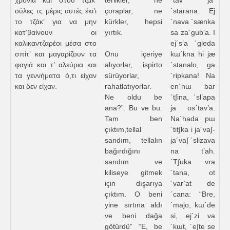
χρόνια και στου τζάκ’
terlikler, ne
´tav’ ja
ούλες τς μέρις αυτές έκι’ι
çoraplar, ne
´starana. Ej
το τζάκ’ για να μην
kürkler, hepsi
´nava ´sænka
κατ’βαίνουν οι
yırtık.
sa za´gub’a. I
καλικαντζαρέοι μέσα στο
ej´s’a ´gleda
σπίτ’ και μαγαρίζουν τα
Onu içeriye
kɯ´kna hi jæ
φαγιά και τ’ αλεύρια και
alıyorlar, ispirto
´stanalo, ga
τα γεννήματα ό,τι είχαν
sürüyorlar,
´ripkana! Na
και δεν είχαν.
rahatlatıyorlar.
en´nɯ bar
Ne oldu be
´t∫ina, ´sl’apa
ana?”. Bu ve bu.
ja os´tav’a.
Tam ben
Na´hada pɯ
çıktım,tellal
´tit∫ka i ja´va∫-
sandım, tellalın
ja´va∫ ´slizava
bağırdığını
na t’ah.
sandım ve
´T∫uka vra
kiliseye gitmek
´tana, ot
için dışarıya
´var’at de
çıktım. O beni
´cana: “Bre,
yine sırtına aldı
´majo, kɯ´de
ve beni dağa
si, ej´zi va
götürdü” “E, be
´kɯt, ´e∫te se