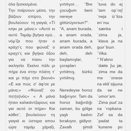
όλα ξεσκισμένα.
yırtılıyor… “Bre
´tuva do ej
Την παίρνουν μέσα, την
çocuğum beni
´tam op´re∫
βάζουν σπίρτο, την
nereye
´neja iz´liza
βουλεύουν τη γιαγιά, «Τί
götürüyorsun?”.
en´nɯ
ινηκι ρε μάνα;» «Αυτό κι
“A, anam burada,
´sænka i
αυτό. Ταμάμ βγήκα εγώ ,
a anam orada,
´zima ja,
νόμ’ζα που ήταν ο
anam burada, a
´klava ja na
κράχτ’ς που φώναξ’ ο
anam orada deh,
gɯr´bɯn.
κραχτ’ς και βγήκα όξου
deh, deh
´Vika:
για να παου την
başlamışlar,
“´N’akno
ικκλησία. Εκείνο πάλι μι
çorapları
´dæte ∫ɯ jæ,
πήρε ένα στην πλάτη τ’
yırtılmış, kürkü
´zima me da
και μι πήγι στο βουνό»
yırtılmış.
me ´onese
«Ε και πώς σ’ άφ’σε ρε
na ekli´sijɯna
μάνα;» «Φώναξ’ ου
Neredeyse horoz
da se ne
πετ(ει)νός» « Α μάνα
bağırıyor. Tam da
´umor’am.
ήτανι καλικάντζαρους και
horoz bağırdığı
´Zima pɯt’ za
για αυτό σι πήρε» Και
zaman, bu gölge
na ´ropkana.
κάθετ’, βουλεύουν τη
yaşlı kadını
Zel’ sa da
γιαγιά κι ύστερα απου
bırakıyor, gidiyor.
´padat ta
ώρα ταμάμ χάραξι,
Zavallı şimdi
´kunene po