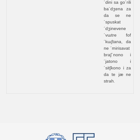
´dini sa go´rili
ba´dʒena za
da se ne
´spuskat
´dʒinevene
´vɯtre fof
´kɯ∫tana, da
ne ´mirisavat
bra∫´nono i
´jatono i
´sit∫kono i za
da te jæ ne
strah.