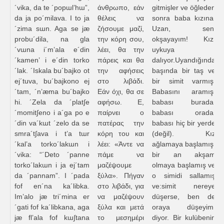
´vika, da te ´popɯl’hɯ”,
άνθρωπο, εάν
gitmişler ve öğleden
da ja po´milava. I to ja
θέλεις να
sonra baba kızına:
´zima sɯn. Aga se jæ
ζήσουμε μαζί,
Uzan, seni
probu´dila, na gla
την κόρη σου,
okşayayım! Kız
´vɯna i´m’ala e´din
λέει, θα την
uykuya
´kamen’ i e´din torko
πάρεις και θα
dalıyor.Uyandığında
´lak. ´Iskala bu´bajko ot
την αφήσεις
başında bir taş ve
ej´tuva, bu´bajkono ej
στο λιβάδι.
bir simit varmış.
´tam, ´n’æma bu´bajko
Εάν όχι, θα σε
Babasını aramış,
hi. ´Zela da ´plat∫e
αφήσω. Ε,
babası burada,
´momit∫eno i a´ga po e
παίρνει ο
babası orada,
´din va´kɯt ´zelo da se
πατέρας την
babası hiç bir yerde
smra´t∫ava i t’a tɯr
κόρη του και
(değil). Kız
´kal’a torko´lakɯn i
λέει: «Άντε να
ağlamaya başlamış,
´vika: “´Deto ´panne
πάμε να
bir an akşam
torko´lakɯn i ja ej´tam
μαζέψουμε
olmaya başlamış ve
da ´pannam”. I ´pada
ξύλα». Πήγαν
o simidi sallamış
fof en´na ka´libka.
στο λιβάδι, για
ve:simit nereye
Im’alo jæ tri´mina er
να μαζέψουν
düşerse, ben de
´gati fof ka´libkana, aga
ξύλα και μετά
oraya düşeyim!
jæ fl’ala fof kɯ∫tana
το μεσημέρι
diyor. Bir kulübenin