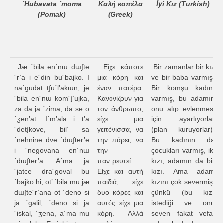
´Hubavata ´moma
Καλή κοπέλα
İyi Kız (Turkish)
(Pomak)
(Greek)
Jæ ´bila en´nɯ dɯ∫te
Είχε κάποτε
Bir zamanlar bir kız
´r’a i e´din bu´bajko. I
μια κόρη και
ve bir baba varmış.
na´gudat t∫u´l’akɯn, je
έναν πατέρα.
Bir komşu kadını
´bila en´nɯ kom´∫’ujka,
Κανονίζουν για
varmış, bu adamın
za da ja ´zima, da se o
τον άνθρωπο,
onu alıp evlenmesi
´ʒen’at. I´m’ala i t’a
είχε μια
için ayarlıyorlar
´det∫kove, bil’ sa
γειτόνισσα, να
(plan kuruyorlar).
´nehnine dve ´dɯ∫ter’e
την πάρει, να
Bu kadının da
i ´negovana en´nɯ
την
çocukları varmış, iki
´dɯ∫ter’a. A´ma ja
παντρευτεί.
kızı, adamın da bir
´jatce dra´goval bu
Είχε και αυτή
kızı. Ama adam
´bajko hi, ot’ ´bila mu jæ
παιδιά, είχε
kızını çok severmiş,
dɯ∫te´r’ana ot ´deno si
δυο κόρες και
çünkü (bu kız)
ja ´galil, ´deno si ja
αυτός είχε μια
istediği ve onu
´iskal, ´ʒena, a´ma mu
κόρη. Αλλά
seven fakat vefat