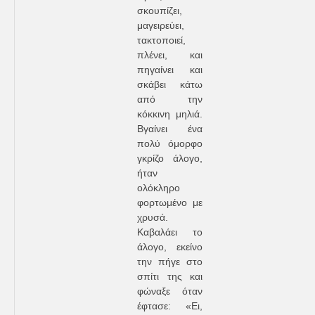
σκουπίζει,
μαγειρεύει,
τακτοποιεί,
πλένει, και
πηγαίνει και
σκάβει κάτω
από την
κόκκινη μηλιά.
Βγαίνει ένα
πολύ όμορφο
γκρίζο άλογο,
ήταν
ολόκληρο
φορτωμένο με
χρυσά.
Καβαλάει το
άλογο, εκείνο
την πήγε στο
σπίτι της και
φώναξε όταν
έφτασε: «Ει,