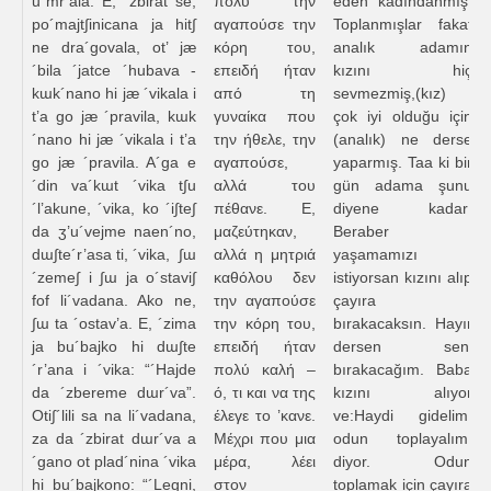
u´mr’ala. E, ´zbirat se,
πολύ την
eden kadındanmış.
po´majt∫inicana ja hit∫
αγαπούσε την
Toplanmışlar fakat
ne dra´govala, ot’ jæ
κόρη του,
analık adamın
´bila ´jatce ´hubava -
επειδή ήταν
kızını hiç
kɯk´nano hi jæ ´vikala i
από τη
sevmezmiş,(kız)
t’a go jæ ´pravila, kɯk
γυναίκα που
çok iyi olduğu için
´nano hi jæ ´vikala i t’a
την ήθελε, την
(analık) ne derse
go jæ ´pravila. A´ga e
αγαπούσε,
yaparmış. Taa ki bir
´din va´kɯt ´vika t∫u
αλλά του
gün adama şunu
´l’akune, ´vika, ko ´i∫te∫
πέθανε. Ε,
diyene kadar:
da ʒ’u´vejme naen´no,
μαζεύτηκαν,
Beraber
dɯ∫te´r’asa ti, ´vika, ∫ɯ
αλλά η μητριά
yaşamamızı
´zeme∫ i ∫ɯ ja o´stavi∫
καθόλου δεν
istiyorsan kızını alıp
fof li´vadana. Ako ne,
την αγαπούσε
çayıra
∫ɯ ta ´ostav’a. E, ´zima
την κόρη του,
bırakacaksın. Hayır
ja bu´bajko hi dɯ∫te
επειδή ήταν
dersen seni
´r’ana i ´vika: “´Hajde
πολύ καλή –
bırakacağım. Baba
da ´zbereme dɯr´va”.
ό, τι και να της
kızını alıyor
Oti∫´lili sa na li´vadana,
έλεγε το ’κανε.
ve:Haydi gidelim,
za da ´zbirat dɯr´va a
Μέχρι που μια
odun toplayalım,
´gano ot plad´nina ´vika
μέρα, λέει
diyor. Odun
hi bu´bajkono: “´Legni,
στον
toplamak için çayıra