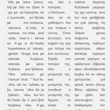
´bilo jæ ´jatce ´pisivo,
της λέει ο
üstüne düşmüş.
hit∫ jæ ´bilo ne ´t∫isto. A
πατέρας:
Kulübede yaşayan
´ga po sa´balɯjnka se
«Ξάπλωσε,
üç işçi varmış, ama
o´sɯmnalo, po´t∫inala
λέει, να σε
kız eve girdiğinde,
jæ mo´minkana,
χαϊδέψω!» Και
ev çok pismiş, hiç
´stanava, iz´mita, iz
την παίρνει ο
temiz değilmiş.
´sukava, na´reda, pod
ύπνος. Όταν
Sabah güneş
´reda, ´svar’a i ´skriva
ξύπνησε, στο
doğunca kız
se. A´ga si do´hadat
κεφάλι της είχε
dinlenmiş, kalkıyor,
´kopeletana ot ´rabata,
μια πέτρα και
süpürüyor, siliyor,
´gledat ´druga kva jæ
ένα κουλούρι.
derleyip topluyor,
´stanala ´kɯ∫tana,
Έψαξε τον
yemek pişiriyor ve
´stanala jæ ´jatce
πατέρα της,
saklanıyor. Oğlanlar
´hubava, pre´t∫istena.
εδώ ο
işten döndüklerinde
´Vika edinvɯn go
μπαμπάς της,
başka bir ev olmuş
´l’amɯn brat: “´Vɯr’te,
εκεί ο
görüyorlar, çok
´vika, vie na ´rabata, ja
μπαμπάς της,
güzel, temiz olmuş.
∫ɯ ´senna ´vika da ja
πουθενά ο
Birisi, ağabey: Siz
´t∫akam, ´vika, kɯ´tro
μπαμπάς της.
işe gidin, ben
do´hada da n’ pre´t∫isti
Άρχισε να
oturacağım, onu
´kɯ∫tasa, ´vika. A´ga
κλαίει το
bekleyeyim, kim