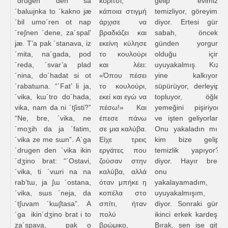
´drugen den sa
κορίτσι,
gelip evimizi
´balɯjnka to ´kakno jæ
κάποια στιγμή
temizliyor, göreyim,
´bil umo´ren ot nap
άρχισε να
diyor. Ertesi gün
´re∫nen ´dene, za´spal’
βραδιάζει και
sabah, önceki
jæ. T’a pak ´stanava, iz
εκείνη κύλησε
günden yorgun
´mita, na´gada, pod
το κουλούρι
olduğu için
´reda, ´svar’a plad
και λέει:
uyuyakalmış. Kız
´nina, do´hadat si ot
«Όπου πέσει
yine kalkıyor,
´rabatɯna. “´Fat’ li ja,
το κουλούρι,
süpürüyor, derleyip
´vika, kɯ´tro do´hada,
εκεί και εγώ να
topluyor, öğle
vika, nam da ni ´t∫isti?”
πέσω!» Και
yemeğini pişiriyor
“Ne, bre, ´vika, ne
έπεσε πάνω
ve işten geliyorlar.
´moʒih da ja ´fatim,
σε μια καλύβα.
Onu yakaladın mı,
´vika ze me sɯn”. A´ga
Είχε τρεις
kim bize gelip
´drugen den ´vika ikin
εργάτες που
temizlik yapıyor?
´dʒino brat: “´Ostavi,
ζούσαν στην
diyor. Hayır bre,
´vika, ti ´vɯri na na
καλύβα, αλλά
onu
rab’tɯ, ja ∫ɯ ´ostana,
όταν μπήκε η
yakalayamadım,
´vika, sɯs ´neja, da
κοπέλα στο
uyuyakalmışım,
´t∫uvam ´kɯ∫tasa”. A
σπίτι, ήταν
diyor. Sonraki gün
´ga ikin´dʒino brat i to
πολύ
ikinci erkek kardeş:
za´spava, pak o
βρώμικο,
Bırak, sen işe git,