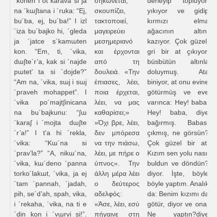
´konen i ot´karava si ja
σηκώνεται,
derleyip topluyor,
na ´kɯ∫tana i ´ruka: “Ej,
σκουπίζει,
yıkıyor ve gidip
bu´ba, ej, bu´ba!” I izl
τακτοποιεί,
kırmızı elma
´iza bu´bajko hi, ´gleda
μαγειρεύει
ağacının altını
ja ´jatce s´kamɯten
μεσημεριανό
kazıyor. Çok güzel,
kon. “Em, ti, ´vika,
και έρχονται
gri bir at çıkıyor,
dɯ∫te´r’a, kak si ´najde
από τη
büsbütün altınla
pɯtet’ ta si ´dojde?”
δουλειά. «Την
doluymuş. Ata
“Am na, ´vika, sɯj i sɯj
έπιασες, λέει,
biniyor, at onu evine
´praveh mohappet”. I
ποια έρχεται,
götürmüş ve eve
´vika po´majt∫inicana
λέει, να μας
varınca: Hey! baba,
na bu´bajkunu: “∫ɯ
καθαρίσει;»
Hey! baba, diye
´kara∫ i ´mojta dɯ∫te
»Όχι βρε, λέει,
bağırmış. Babası
´r’a!” I t’a hi ´rekla,
δεν μπόρεσα
çıkmış, ne görsün?
´vika: “Kɯ´na si
να την πιάσω,
Çok güzel bir at.
´prav’la?” “A, nikɯ´na,
λέει, με πήρε ο
Kızım sen yolu nasıl
´vika, kɯ´deno ´panna
ύπνος». Την
buldun ve döndün?
torko´lakɯt, ´vika, ja ej
άλλη μέρα λέει
diyor. İşte, böyle
´tam ´pannah, ´jadah,
ο δεύτερος
böyle yaptım. Analık
pih, se´d’ah, spah, vika,
αδελφός:
da: Benim kızımı da
i ´rekaha, ´vika, na ti e
«Άσε, λέει, εσύ
götür, diyor ve ona:
´din kon i ´vɯrvi si!”.
πήγαινε στη
Ne yaptın?diye