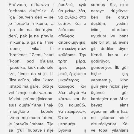
Pro´vada, ot´karava i
δουλειά, εγώ
sormuş. Kız, simit
´nehnata dɯ∫te´r’a. A
θα μείνω, λέει,
nereye düştüyse,
´ga ´pɯrven den – ne
να φυλάω στο
ben de oraya
je ´prav’la ´nikɯna, a
σπίτι». Και ο
düştüm, yedim,
´ga do na ikin´dʒino
δεύτερος
içtim, oturdum,
den’, pak je ne prav’la
αδελφός
uyudum ve bana
´nikɯna, a´ga na ´trine
αποκοιμήθηκε
işte bir at, al, evine
´dene, ´vikat hi
και εκείνη πάλι
git, dediler, diyor.
´brat’ene: “´Zemi, ´vɯri
καθάρισε. Την
Kendi kızını da
´kopni pod b’alana
τρίτη μέρα,
götürüyor,
´jabɯlka, kɯk´nato izle
τρεις μέρες
gönderiyor. İlk gün
´ze, ´tvoje da si je. Iz
μετά, έρχεται ο
hiçbir şey
´liza ed´no, ´vika, ´kuco
μικρότερος
yapmamış, ikinci
´sl’apo ma´gare, ´bilo je
αδελφός και
gün yine hiçbir şey,
vrit ´zmije nato´vareno.
λέει: «Εγώ θα
üçüncü gün
Iz´idat po´majt∫inicana
κάτσω και δε
kardeşler ona: Al ve
sɯs dɯ∫te´r’ana. I naj-
θα κοιμηθώ,
beyaz elma
´mɯt∫kono ´kopele
θα περιμένω».
ağacının altını kaz,
´zima mo´mana ´deno
Όταν το
ne çıkarsa senin
je ´prav’la ´rabata. Tije
μεσημέρι
olsun!diyorlar. Kör
sa ´ʒ’uli ´hubave i nije
βγαίνει η
ve topal yılanlarla