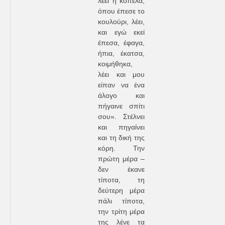
λέει η κοπέλα,
όπου έπεσε το
κουλούρι, λέει,
και εγώ εκεί
έπεσα, έφαγα,
ήπια, έκατσα,
κοιμήθηκα,
λέει και μου
είπαν να ένα
άλογο και
πήγαινε σπίτι
σου». Στέλνει
και πηγαίνει
και τη δική της
κόρη. Την
πρώτη μέρα –
δεν έκανε
τίποτα, τη
δεύτερη μέρα
πάλι τίποτα,
την τρίτη μέρα
της λένε τα