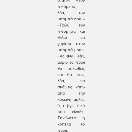
σπίτι». «Τον
πιθύμισες,
λέει, τον
μπαμπά σου;»
«Πολύ τον
πιθύμησα και
θέλω να
γυρίσω στον
μπαμπά μου».
«Ας είναι, λέει,
αύριο το πρωί
θα σηκωθείς
και θα πας,
λέει, να
σκάψεις κάτω
από την
κόκκινη μηλιά,
ό, τι βγει, δικό
σου είναι!».
Σηκώνεται η
κοπέλα το
πρωί,