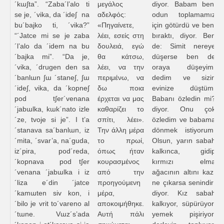
´kɯ∫ta”. “Zaba´l’alo ti
μεγάλος
diyor. Babam beni
se je, ´vika, da ´ide∫ na
αδελφός:
odun toplamamız
bu´bajko ti, ´vika?”
«Πηγαίνετε,
için götürdü ve beni
“´Jatce mi se je zaba
λέει, εσείς στη
bıraktı, diyor. Ben
´l’alo da ´idem na bu
δουλειά, εγώ
de: Simit nereye
´bajka mi”. “Da je,
θα κάτσω,
düşerse ben de
´vika, ´drugen den sa
λέει, να την
oraya düşeyim,
´banlɯn ∫ɯ ´stane∫, ∫ɯ
περιμένω, να
dedim ve sizin
´ide∫, vika, da ´kopne∫
δω ποια
evinize düştüm.
pod t∫er´venana
έρχεται να μας
Babanı özledin mi?
´jabɯlka, kɯk´nato izle
καθαρίζει το
diyor. Onu çok
´ze, tvoje si je”. I t’a
σπίτι, λέει».
özledim ve babama
´stanava sa´banlɯn, iz
Την άλλη μέρα
dönmek istiyorum.
´mita, ´svar’a, na´guda,
το πρωί,
Olsun, yarın sabah
iz´pira, pod´reda,
όπως ήταν
kalkınca, gidip
´kopnava pod t∫er
κουρασμένος
kırmızı elma
´venana ´jabɯlka i iz
από την
ağacının altını kaz,
´liza e´din ´jatce
προηγούμενη
ne çıkarsa senindir!
´kamɯten siv kon, i
μέρα,
diyor. Kız sabah
´bilo je vrit to´vareno al
αποκοιμήθηκε.
kalkıyor, süpürüyor,
´tɯne. Vɯz´s’ada
Αυτή πάλι
yemek pişiriyor,