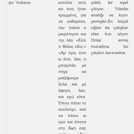
po-´hubave.
κοπέλα από
yüklü bir eşek
κει που ήταν
çıkıyor. Yılanlar
κρυμμένη, για
analığı ve kızını
να καθαρίσει,
yemişler.En küçük
την πιάνει ο
oğlan da çalışkan
μικρότερος και
olan kızı alıyor.
της λέει: «Εσύ
Onlar ermiş
τι θέλεις εδώ;»
muradına biz
«Αμ’ εγώ, έτσι
çıkalım kerevetine.
κι έτσι, λέει, ο
μπαμπάς με
πήγε να
μαζέψουμε
ξύλα και με
άφησε, λέει,
και εγώ είπα:
Όπου πέσει το
κουλούρι, εκεί
να πέσω κι
εγώ και έπεσα
στο δικό σας