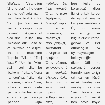
´t∫ist’ava. A´ga ot∫un
καθόλου δεν
ben kalıp evi
´dʒuno den’ ´trine dene
ήταν καθαρό.
koruyacağım, diyor.
´setne, do´hada naj -
Όταν το πρωί
İkinci erkek kardeş
´mɯt∫ken brat i v´ika:
ξημέρωσε,
de uyuyakalmış ve
“Ja ∫ɯ ´sennam i
ξεκουράστηκε
kız yine temizlemiş.
´nema da zasp’a, ∫ɯ ja
η κοπέλα,
Üç gün sonra,
t∫akam”. A´gano ot
σηκώνεται,
üçüncü gün en
plad´nina iz´liza mo
σκουπίζει,
küçük erkek kardeş
´minkana otkɯ´jeno se
σφουγγαρίζει,
geliyor ve: Ben
jæ ´skrivala, da o´t∫isti,
τακτοποιεί,
oturacağım ve
´fata ja ´mɯt∫kono
μαγειρεύει και
uyumayacağım,
´kopele. ´Vika hi: “Ti ej
κρύβεται.
bekleyeceğim,
´tuva?” “Am’ ja, ´vika,
Όταν γύρισαν
diyor. Öğle kız
sɯj i sɯj, ´vika, bu
τα αγόρια από
saklandığı yerden
´bajko mi, ´vika, ot´kara
τη δουλειά,
temizlik yapmak için
na dɯr´va, ´vika, da
βλέπουν άλλο
çıkınca en küçük
´zbirame, i o´stav’ me,
έγινε το σπίτι,
erkek kardeş onu
´vika i ja ´rekah ´deto
έγινε πολύ
yakalıyor ve ona:
´panne torko´lakɯn i ja
ωραίο,
Sen burada ne
ej´tam da ´pannam i ja
καθαρό. Λέει ο
istiyorsun? diyor. A,
´pannah u ´va∫ta
ένας, ο
ben böyle böyle,