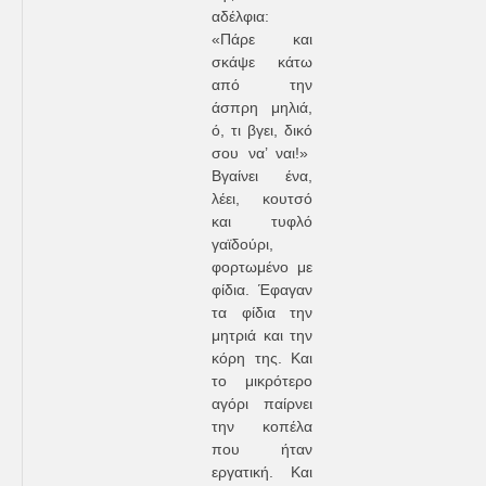
αδέλφια:
«Πάρε και
σκάψε κάτω
από την
άσπρη μηλιά,
ό, τι βγει, δικό
σου να’ ναι!»
Βγαίνει ένα,
λέει, κουτσό
και τυφλό
γαϊδούρι,
φορτωμένο με
φίδια. Έφαγαν
τα φίδια την
μητριά και την
κόρη της. Και
το μικρότερο
αγόρι παίρνει
την κοπέλα
που ήταν
εργατική. Και