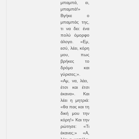
μπαμπά, ει,
μπαμπά!»
Βγήκε ο
μπαμπάς της,
τι να δει: ένα
πολύ όμορφο
άλογο. «Εμ,
εσύ, λέει, κόρη
μου, πως
βρήκες το
δρόμο και
γύρισες;».
«Αμ, να, λέει,
έτσι και έτσι
έκανα». Και
λέει η μητριά:
«θα πας και τη
δική μου την
κόρη!» Και την
ρώτησε: «Τι
έκανες;» «Α,