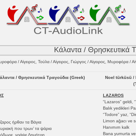
Κάλαντα / Θρησκευτικά Τ
υροφόρα / Αίγειρος, Τούλα / Αίγειρος, Γιώργος / Αίγειρος, Μυροφόρα / Αί
άλαντα / Θρησκευτικά Τραγούδια (Greek)
Noel türküsü /
(
ΟΣ
LAZAROS
“Lazaros” geldi, 
Balık yedikleri Pa
“Todore” yaz, “Di
Limon ağacı ve s
ζαρος ήρθαν τα Βάγια
Hanımım kalk
Κυριακή που τρων’ τα ψάρια
Bana yumurta ve
όδωρε, γράψε Δημήτρη