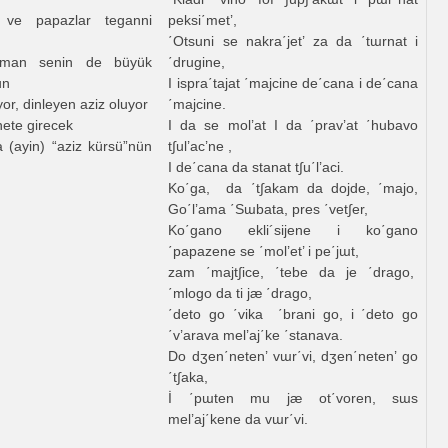
 ve papazlar teganni
peksi΄met’,
΄Otsuni se nakra΄jet’ za da ΄tɯrnat i
aman senin de büyük
΄drugine,
un
I ispra΄tajat ΄majcine de΄cana i de΄cana
or, dinleyen aziz oluyor
΄majcine.
nete girecek
I da se mol’at I da ΄prav’at ΄hubavo
a (ayin) “aziz kürsü”nün
t∫ul’ac’ne ,
I de΄cana da stanat t∫u΄l’aci.
Ko΄ga, da ΄t∫akam da dojde, ΄majo,
Go΄l’ama ΄Sɯbata, pres ΄vet∫er,
Ko΄gano ekli´sijene i ko΄gano
΄papazene se ΄mol’et’ i pe΄jɯt,
zam ΄majt∫ice, ΄tebe da je ΄drago,
΄mlogo da ti jæ ΄drago,
΄deto go ΄vika ΄brani go, i ΄deto go
΄v’arava mel’aj΄ke ΄stanava.
Do dʒen΄neten’ vɯr΄vi, dʒen΄neten’ go
΄t∫aka,
İ ΄pɯten mu jæ ot΄voren, sɯs
mel’aj΄kene da vɯr΄vi.