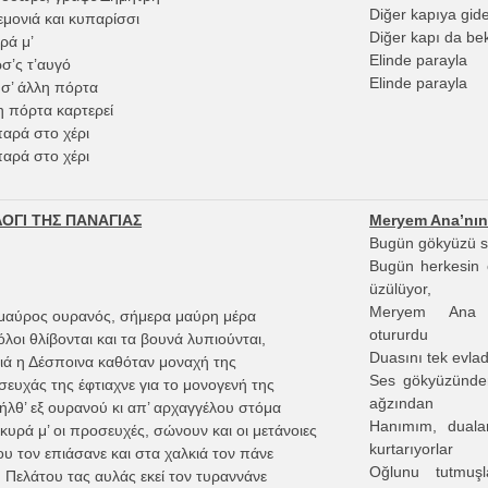
Diğer kapıya gid
εμονιά και κυπαρίσσι
Diğer kapı da bek
ρά μ’
Elinde parayla
σ’ς τ’αυγό
Elinde parayla
σ’ άλλη πόρτα
η πόρτα καρτερεί
παρά στο χέρι
παρά στο χέρι
ΟΓΙ ΤΗΣ ΠΑΝΑΓΙΑΣ
Meryem Ana’nın 
Bugün gökyüzü s
Bugün herkesin c
üzülüyor,
Meryem Ana H
μαύρος ουρανός, σήμερα μαύρη μέρα
otururdu
λοι θλίβονται και τα βουνά λυπιούνται,
Duasını tek evlad
ιά η Δέσποινα καθόταν μοναχή της
Ses gökyüzünden
ευχάς της έφτιαχνε για το μονογενή της
ağzından
ήλθ’ εξ ουρανού κι απ’ αρχαγγέλου στόμα
Hanımım, duala
υρά μ’ οι προσευχές, σώνουν και οι μετάνοιες
kurtarıyorlar
ου τον επιάσανε και στα χαλκιά τον πάνε
Oğlunu tutmuş
 Πελάτου τας αυλάς εκεί τον τυραννάνε