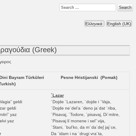
Search
Ελληνικά
English (UK)
ραγούδια (Greek)
γειρος
 Dini Bayram Türküleri
Pesne Hristijanski (Pomak)
Turkish)
´Lazar
“Vagia” geldi
´Dojde ´Lazaren, ´dojde i ´Vaja,
zar geldi
´Dojde ne´del’a ´deno ja´dat ´riba,
mitri” yaz
´Pisavaj, ´Todore, ´pisavaj, Di´mitre,
elvi yaz
´Pisavaj li´monene i sel’´vija,
´Stani, ´bul’ko, da m’ da´de∫ jaj´ce,
r
Da ´idam i na ´drugi vra´ta,