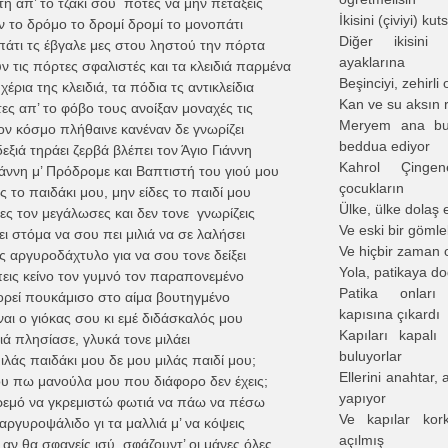
τη απ’ το τζάκι σου ποτές να μην πετάξεις
İkisini (çiviyi) k
ν το δρόμο το δρομί δρομί το μονοπάτι
Diğer ikisini 
πάτι τς έβγαλε μες στου ληστού την πόρτα
ayaklarına
 τις πόρτες σφαλιστές και τα κλειδιά παρμένα
Beşinciyi, zehirli
 χέρια της κλειδιά, τα πόδια τς αντικλείδια
Kan ve su aksın 
ες απ’ το φόβο τους ανοίξαν μοναχές τις
Meryem ana bun
ον κόσμο πλήθαινε κανέναν δε γνωρίζει
beddua ediyor
εξιά τηράει ζερβά βλέπει τον Άγιο Γιάννη
Kahrol Çing
ιάννη μ’ Πρόδρομε και Βαπτιστή του γιού μου
çocukların
ς το παιδάκι μου, μην είδες το παιδί μου
Ülke, ülke dolaş
ες τον μεγάλωσες και δεν τονε γνωρίζεις
Ve eski bir gömle
ει στόμα να σου πει μιλιά να σε λαλήσει
Ve hiçbir zaman 
ς αργυροδάχτυλο για να σου τονε δείξει
Yola, patikaya do
πεις κείνο τον γυμνό τον παραπονεμένο
Patika onları
ρεί πουκάμισο στο αίμα βουτηγμένο
kapısına çıkardı
ναι ο γιόκας σου κι εμέ διδάσκαλός μου
Kapıları kapalı
ά πλησίασε, γλυκά τονε μιλάει
buluyorlar
ιλάς παιδάκι μου δε μου μιλάς παιδί μου;
Ellerini anahtar,
ου πω μανούλα μου που διάφορο δεν έχεις;
yapıyor
ρεμό να γκρεμιστώ φωτιά να πάω να πέσω
Ve kapılar kork
αργυροψάλιδο γι τα μαλλιά μ’ να κόψεις
açılmış
αν θα σφαγείς ισύ, σφάζουντ’ οι μάνες όλες