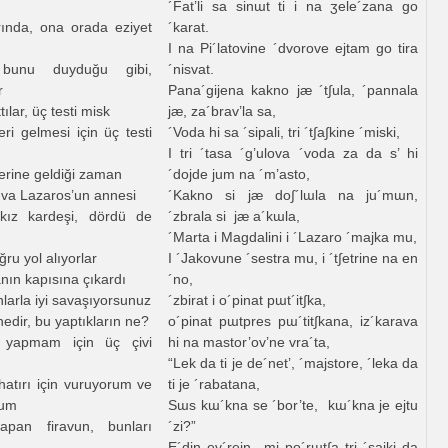
´Fat’li sa sinɯt ti i na ʒele´zana go
arında, ona orada eziyet
´karat.
I na Pi´latovine ´dvorove ejtam go tira
unu duyduğu gibi,
´nisvat.
r
Pana´gijena kakno jæ ´t∫ula, ´pannala
tılar, üç testi misk
jæ, za´brav’la sa,
ri gelmesi için üç testi
´Voda hi sa ´sipali, tri ´t∫a∫kine ´miski,
I tri ´tasa ´g’ulova ´voda za da s’ hi
yerine geldiği zaman
´dojde jum na ´m’asto,
 va Lazaros’un annesi
´Kakno si jæ do∫´lɯla na ju´mɯn,
kız kardeşi, dördü de
´zbrala si jæ a´kɯla,
´Marta i Magdalini i ´Lazaro ´majka mu,
ğru yol alıyorlar
I ´Jakovune ´sestra mu, i ´t∫etrine na en
anın kapısına çıkardı
´no,
nlarla iyi savaşıyorsunuz
´zbirat i o´pinat pɯt´it∫ka,
nedir, bu yaptıkların ne?
o´pinat pɯtpres pɯ´tit∫kana, iz´karava
 yapmam için üç çivi
hi na mastor’ov’ne vra´ta,
“Lek da ti je de´net’, ´majstore, ´leka da
atırı için vuruyorum ve
ti je ´rabatana,
rum
Sɯs kɯ´kna se ´bor’te, kɯ´kna je ejtu
apan firavun, bunları
´zi?”
E´din ev´rein mi po´rɯt∫a tri ´sajki da