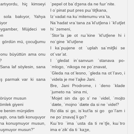
artıyordu, hiç kimseyi
΄pepel ot ba΄dʒena da ne fɯr΄nite.
I o΄pinat pɯt pres pɯ΄tit∫kana,
 sola bakıyor, Yahya
Iz΄vadat na ku΄mitenumu vra΄ta,
üyor
Na΄hadat vra΄tana za΄kl’ut∫ena i ΄kl’ut∫et
ygamber, Müjdeci ve
hi ΄zemeni,
en
΄Stor’la jæ ot rɯ΄kine ΄kl’ut∫ene hi i
 gördün mü, çocuğumu
no΄gine ΄kl’ut∫ene
I ka΄pɯjene ot ΄uplah sa΄mit∫ki se
 onu büyüttün ama onu
ot΄var’at.
?
I ΄gledat in΄sanvɯn ΄stanava po-
Sana laf söylesin, sana
΄mlogo, ΄nikoga ne po΄znavat,
΄Gleda na ot΄lesno, ΄gleda na ot΄l’avo, i
ş parmak var ki sana
΄videla je me΄l’ajke Jani.
Bre, Jani Prodrome, i ΄deno ΄klade
΄jumeto na ΄sina mi,
 görüyor musun
΄Mojet sin da go s’ ne ΄videl, ΄mojto
gömlek giyeni
΄dæte, ΄mojno ΄dæte da si ne ΄videl?
ve benim mürşidim
Ro΄dila si go, is΄kut’la si go go΄l’am i
ştı, ona tatlı konuşuyor
ne po΄znava∫ li go?
na konuşmuyor musun,
Kɯ΄tro ΄ima ΄usta da ti re΄t∫e, kɯ΄tro
nuşmuyor musun?”
ima e΄zik’ da ti ΄kaʒe,