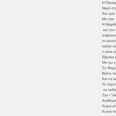
Η Παναγι
Νερό στα
Και τρία
Μα σαν τ
Η Μάρθα
και του 
παίρνουν
το μονο
καλήν σ
τι είναι
Εβραίοι 
Μα γω γι
Συ Φαραέ
Βαλτε τα
Και τα 
Το πέμπ
να τρέξε
Σαν τ’ ά
Ανάθεμα 
Χώρα απ
Κι ένα π