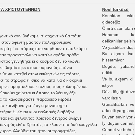
Α ΧΡΙΣΤΟΥΓΕΝΝΩΝ
Noel türküsü
Konaktan çıkt
gideceğiz
Ömrü uzun olan 
Hanımım kapı
χοντικό σαν βγήκαμε, σ’ αρχοντικό θα πάμε
delikanlılar gelsin
 στον αφέντη μας τον πολυχρονεμένο
Ve yastıkları diz,
’ κερά μ’ τις πόρτες σου να ρθουν τα παλικάρια
Bu akşam İsa
ιασε προσκέφαλα να κατσ’νε αράδα αράδα
hissetmiyor
στός γεννήθηκε κι ο κόσμος δεν το νιώθει
Doğdu, yukarıd
κε βαφτίστηκε στους ουρανούς επάνω
edildi
 θε να κατεβεί στων εκκλησιών τις πόρτες
Ve bu akşam kili
’ το στρώμα τ’ ισικο να κάτσ’ να δικιοκρίνει
istiyor
οκρίνει αμαρτωλούς κι όλους τους κολασμένους
Düz döşeği düzel
’ ακούει χαίρεται κι όποιος το λέει αγιάζει
yargılasın
ς το καλοφικραστεί παράδεισο κερδίζει
Günahkârları ve
ο και λίβανο για τ’ άγια μοναστήρια
adaletli yargılası
τήρια έψελναν κι οι εκκλησιές διαβάζαν
Duyan seviniyor 
τας και ψέλνοντας Χριστός δεντρός ξιγέρνει
İyi duyan cennet
δεντρός είν’ ο Χριστός, τα κλούνια τα δυό ευαγγέλια
Cennet ve buhur a
αργυροφυλλούδια του ήταν οι προφητάδες