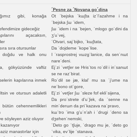
´Pesne za ´Novana go´dina
ığımız gibi, konağa
Ot ΄bejska ΄kɯ∫ta iz΄l’azahme i na
΄bejska ∫ɯ ΄idem,
efendimize gideceğiz
∫ɯ ΄idem i na ΄bejen, ΄mlogo go΄dini da
larını açacaksın,
ʒ’u΄vej,
ler
΄Otvari, saj΄bijko, ΄kɯ∫tata,
 sıra sıra otursunlar
Da ΄dojdeme ΄kope΄lise.
 doğdu ve halk onu
I ΄rasprostrej vɯzg΄lanice, da sen΄nɯt
nare΄deni.
a, gökyüzünde vaftiz
Ej΄zi ΄vet∫er se Hris΄tos ro΄dil i in´sanɯt
se ne raz´birat.
selerin kapılarına inmek
Ro΄dil se jæ, klal’ mu sa ΄j’ume na
ne΄bono ot΄gore,
tsin ve otursun adaletli
Ej΄zi ΄vet∫er ∫ɯ ΄sleze fof ekli΄sijena,
Da pro΄strete d’u΄∫ek, da ΄senne na
 bütün cehennemlikleri
min΄derɯn da pri΄kazava na΄pravo,
n
kɯ΄tro ΄ima g’u΄n’ah i ΄drugi ΄deno sa
ve söyleyen aziz oluyor
dʒehen΄nemski,
i kazanıyor
΄Deto go ΄t∫uje, ΄drago mu je, ΄deto go
ziz manastırlar için
΄vika, ev΄lije ΄stanava.