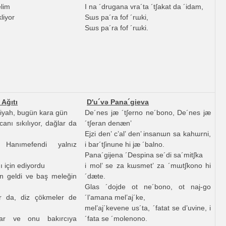
elim
I na ´drugana vra´ta ´t∫akat da ´idam,
liyor
Sɯs pa´ra fof ´rɯki,
Sɯs pa´ra fof ´rɯki.
Ağıtı
D'u´vә Pana´gieva
iyah, bugün kara gün
De´nes jæ ´t∫erno ne´bono, De´nes jæ
anı sıkılıyor, dağlar da
´t∫eran denæn’
Ejzi den’ c’al’ den’ insanɯn sa kahɯrni,
anımefendi yalnız
i bar´t∫inune hi jæ ´balno.
Pana´gijena ´Despina se´di sa´mit∫ka
ı için ediyordu
i mol’ se za kɯsmet’ za ´mɯt∫kono hi
 geldi ve baş meleğin
´dæte.
Glas ´dojde ot ne´bono, ot naj-go
r da, diz çökmeler de
´l’amana mel’aj´ke,
mel’aj´kevene us´ta, ´fatat se d’uvine, i
lar ve onu bakırcıya
´fata se ´molenono.