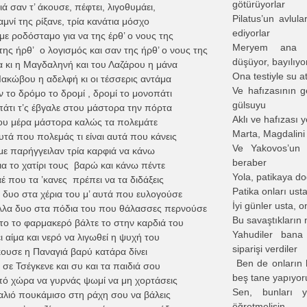
götürüyorlar
ά σαν τ’ άκουσε, πέφτει, λιγοθυμάει,
Pilatus’un avlul
μνί της ρίξανε, τρία κανάτια μόσχο
ediyorlar
 με ροδόσταμο για να της έρθ’ ο νους της
Meryem ana b
ης ήρθ’ ο λογισμός και σαν της ήρθ’ ο νους της
düşüyor, bayılıyo
 κι η Μαγδαληνή και του Λαζάρου η μάνα
Ona testiyle su at
Ιακώβου η αδελφή κι οι τέσσερις αντάμα
Ve hafızasının ge
 το δρόμο το δρομί , δρομί το μονοπάτι
gülsuyu
πάτι τ’ς έβγαλε στου μάστορα την πόρτα
Aklı ve hafızası 
ου μέρα μάστορα καλώς τα πολεμάτε
Marta, Magdalini
 αυτά που πολεμάς τι είναι αυτά που κάνεις
Ve Yakovos’un 
με παρήγγειλαν τρία καρφιά να κάνω
beraber
α το χατίρι τους βαρώ και κάνω πέντε
Yola, patikaya do
 που τα ’κανες πρέπει να τα διδάξεις
Patika onları ust
 δυο στα χέρια του μ’ αυτά που ευλογούσε
İyi günler usta, o
αλλα δυο στα πόδια του που θάλασσες περνούσε
Bu savaştıkların 
το το φαρμακερό βάλτε το στην καρδιά του
Yahudiler bana
ι αίμα και νερό να λιγωθεί η ψυχή του
siparişi verdiler
κουσε η Παναγιά βαρύ κατάρα δίνει
Ben de onların h
σε Τσέγκενε και συ και τα παιδιά σου
beş tane yapıyo
ό χώρα να γυρνάς ψωμί να μη χορτάσεις
Sen, bunları y
αλιό πουκάμισο στη ράχη σου να βάλεις
öğretmelisin