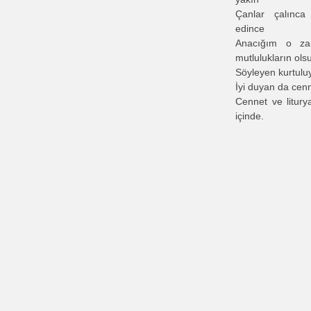
Çanlar çalınca
edince
Anacığım o z
mutlulukların ols
Söyleyen kurtuluy
İyi duyan da cen
Cennet ve litury
içinde.