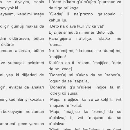
na ne diyeyim, senin
I ΄deto is΄kara g’u΄m’u∫en ΄pɯrstɯn za
şey yok ki.
da ti go pri΄kaʒe
layayım, kendimi ateşe
΄Gleda∫ li na΄prazno ga΄ropalo i
kahɯr΄lɯ,
k için gümüş makas da
΄Deto na΄d’ava kɯr´viv ka΄vat’
Ej΄zi jæ si΄nɯt ti i ΄menæ ΄deto ΄ut∫i,
ni öldürürsen, bütün
Pana´gijena na΄bliʒa, ΄slatko mu
 öldürür
΄duma:
mdan atlarsan, bütün
Ne ΄dumi∫ mi, ΄dætence, ne ΄dumi∫ mi,
΄majt∫ino!
 ve yumuşak peksimet
Kɯk΄na da ti ΄rekam, ΄majt∫ice, ΄deto
da ne ΄znae∫
i yap ki diğerleri de
΄Dones’aj mi n’akna da se ΄sabor’a,
΄ogɯn da se ΄zapal’a,
için, evlatlar da anaları
΄Dones’aj g’u΄m’u∫ene ΄nojce ta mi
΄otreʒi ko΄sɯsa.
enç kadınlar iyi kocaları
΄Majo, ΄majt∫ice, ko sa za΄koli∫ ti, vrit
΄majcine hi ΄kol’at.
 bekleyeyim, ne zaman
΄Majo, ΄majt∫ice ko ΄zeme∫ da se
o΄plakva∫ ti, vrit ΄majcine da se
artesi” gece yarısına
o΄plakvat.
΄Kladi ΄vino fof ∫up∫’akɯt i pɯr΄nat