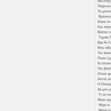
και στάχ
Παίρνου
Το μονο
Βρίσκουν
Κάνει τα
Και πόρτ
Βλέπει τ
Τηράει δ
Βρε Άι Γ
Μην είδε
Τον έκαν
Ποιος έχ
Κι όποιο
Τον βλέ
Οπού φο
Αυτός εί
Η Παναγι
Δε μου μ
Τι να σ
Φέρε γκ
Φέρε κι 
Μάνα μ’ 