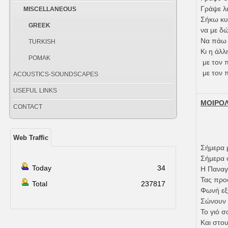
Γράψε λ
MISCELLANEOUS
Σήκω κυ
GREEK
να με δώ
Να πάω 
TURKISH
Κι η άλλ
POMAK
με τον 
με τον 
ACOUSTICS-SOUNDSCAPES
USEFUL LINKS
ΜΟΙΡΟΛ
CONTACT
Web Traffic
Σήμερα 
Σήμερα ό
Today
34
Η Παναγ
Τας προσ
Total
237817
Φωνή εξ
Σώνουν κ
Το γιό σ
Και στου