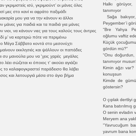
Halkı görüyor, 
αν γκριμιστείς ισύ, γκριμιούντ’ οι μάνες όλες
tanımıyor
σί μες στο κανί κι αφράτο παξιμάδι
Sağa bakıyor,
μακαρία μου για να την κάνουν κι άλλοι
Peygember’i gör
ν μάνες για παιδιά και τα παιδιά για μάνες
“Bre Yahya Pe
ν νιοι, να κάνουν νιες για τους καλούς τους άντρες
oğlumu vaftiz ed
δί μ’ να καρτερώ πότε να περιμένω
Küçük çocuğumu
 το Μέγα Σάββατο κοντά στο μεσονύχτι
gördün mü?”
μαίνουν εκκλησιές και ψάλλουν οι παπάδες
“Onu doğurdun,
ι συ μανούλα μου να 'χεις χαρές μεγάλες
tanımıyor musun
ο λέει σώζεται κι όποιος τ' ακούει αγιάζει
Kimin ağzı var? 
ος το καλαφογκραστεί παράδεισο θα λάβει
konuşsun
σος και λειτουργιά μέσα στο άγιο βήμα
Kimde de gümü
göstersin?
O çıplak dertliyi
Kana batırılmış 
O senin evladın 
Meryem ana yakla
“Yavrucuğum ba
yavrum bana ko