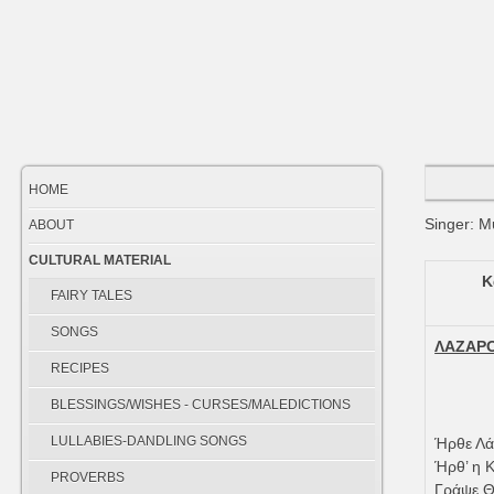
HOME
Singer: Μ
ABOUT
CULTURAL MATERIAL
Κ
FAIRY TALES
SONGS
ΛΑΖΑΡ
RECIPES
BLESSINGS/WISHES - CURSES/MALEDICTIONS
LULLABIES-DANDLING SONGS
Ήρθε Λά
Ήρθ’ η 
PROVERBS
Γράψε Θ