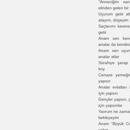
“Anneciğim sa
elinden gelen bir 
Uçurum getir at
atayım, düşeyim
Saçlarımı kesme
getir
Anam sen kendi
analar da kendini
Anam sen uçuru
analar atlar
Sürahiye şarap
koy
Cenaze yemeğim
yapsın
Analar evlatları 
için yapsın
Gençler yapsın, g
için yapsınlar
Yavrum ne zaman
bekleyeyim
Anam “Büyük Cum
yakın