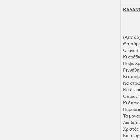
ΚΑΛΑΝΤ
(Α)π’ αρ
Θα πάμε
Θ’ ανοίξ
Κι αράδ
Ποψέ Χρι
Γεννήθη
Κι απόψε
Να στρώσ
Να δικι
Οποιος τ
Κι όποιο
Παράδεισ
Τα μονασ
Διαβάζον
Χριστός 
Και τ’ 