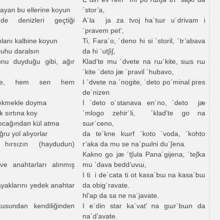
utsayan bu ellerine koyun
´stor’a,
de denizleri geçtiği
A´la ja za tvoj ha´tɯr u´drivam i
´pravem pet’,
 olanı kalbine koyun
Ti, Fara´o, ´deno hi si ´storil, ´tr’abava
ruhu daralsın
da hi ´ut∫i∫,
u duyduğu gibi, ağır
Klad’te mu ´dvete na rɯ´kite, sɯs rɯ
´kite ´deto jæ ´pravil ´hubavo,
ene, hem sen hem
I ΄dvete na ΄nogite, ΄deto po´minal pres
de΄nizen
 ekmekle doyma
I ´deto o´stanava en´no, ´deto jæ
k sırtına koy
´mlogo zehir´li, ´klad’te go na
ocağından kül atma
sɯr΄ceno,
ğru yol alıyorlar
da te΄kne kɯrf ´koto ´voda, ´kohto
 hırsızın (haydudun)
r’aka da mu se na΄pɯlni du΄∫ena.
Kakno go jæ ´t∫ula Pana´gijena, ΄te∫ka
 ve anahtarları alınmış
mu ΄dava bedd’uvɯ,
I ti i de΄cata ti ot kasa΄bɯ na kasa΄bɯ
 ayaklarını yedek anahtar
da obig΄ravate.
hl’ap da sa ne na΄javate.
usundan kendiliğinden
I e΄din star ka΄vat’ na gɯr΄bɯn da
na΄d’avate.