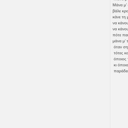
Μάνα μ’ 
βάλε κρα
κάνε τη 
να κάνου
να κάνου
πότε παι
μάνα μ’
όταν ση
τότες κα
όποιος τ
κι όποι
παράδει