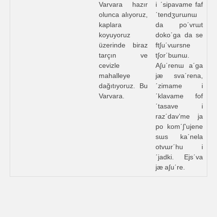
Varvara hazır
i ΄sipavame faf
olunca alıyoruz,
΄tendʒurɯnɯ
kaplara
da po΄vrɯt
koyuyoruz
doko΄ga da se
üzerinde biraz
ft∫u΄vɯrsne
tarçın ve
t∫or΄bɯnɯ.
cevizle
A∫u΄renɯ a΄ga
mahalleye
jæ sva΄rena,
dağıtıyoruz. Bu
΄zimame i
Varvara.
΄klavame fof
΄tasave i
raz΄dav’me ja
po kom΄∫’ujene
sɯs ka΄nela
otvɯr΄hu i
΄jadki. Ejs΄va
jæ a∫u΄re.