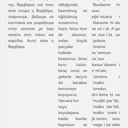
της Βαρβάρας και όταν
olduğunda,
΄Bɯrkame hi
είναι έτοιμη η Βαρβάρα,
kavrulmuş ve
sɯs
παίρνουμε, βάζουμε σε
öğütülmüş
pt∫e΄nicana i
κουπάκια και μοιράζουμε
susamımız
΄klavame hi da
στην γειτονιά με λίγη
hazır, biraz incir
se va΄r’at. A΄ga
κανέλα από πάνω και
de alıyoruz,
se sva΄r’at, za
καρύδια. Αυτή είναι η
onları küçük
΄jadene,
Βαρβάρα
parçalar
΄imame
halinde
su΄samɯn
kesiyoruz, biraz
xa΄zɯr
kuru üzüm,
kavɯr΄disano i
biraz ceviz ve
o΄ml’ato,
şekerle tarçını
΄zimame i
da beraber
΄malko
tencereye
΄smokvi,
koyuyoruz.
dro΄bime hi na
Varvara’nın
΄mɯt∫ki par΄t∫e,
suyu
΄malko sta΄fidi,
koyulaşana
΄malko ΄orehi i
kadar bunlar
∫e΄keren, sɯs
kaynasın ve
΄nega i ka΄nela