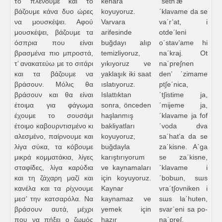
το πλένουμε και το
kenara
΄setn’æ
βάζουμε κάνα δυο ώρες
koyuyoruz.
΄klavame da se
να μουσκέψει. Αφού
Varvara
va΄r’at, i
μουσκέψει, βάζουμε τα
arifesinde
otde΄leni
όσπρια που είναι
buğdayı alıp
o΄stav’ame hi
βρασμένα πιο μπροστά,
temizliyoruz,
na΄kraj. Ot
τ’ ανακατεύω με το σιτάρι
yıkıyoruz ve
na΄pre∫nen
και τα βάζουμε να
yaklaşık iki saat
den’ ΄zimame
βράσουν. Μόλις θα
ıslatıyoruz.
pt∫e΄nica,
βράσουν και θα είναι
Islattıktan
΄t∫istime ja,
έτοιμα για φάγωμα
sonra, önceden
΄mijeme ja,
έχουμε το σουσάμι
haşlanmış
΄klavame ja fof
έτοιμο καβουρντισμένο κι
bakliyatları
΄voda dva
αλεσμένο, παίρνουμε και
koyuyoruz,
sa΄hat’a da se
λίγα σύκα, τα κόβουμε
buğdayla
za΄kisne. A΄ga
μικρά κομματάκια, λίγες
karıştırıyorum
se za΄kisne,
σταφίδες, λίγα καρύδια
ve kaynamaları
΄klavame i
και τη ζάχαρη μαζί και
için koyuyoruz.
΄bobɯn, sɯs
κανέλα και τα ρίχνουμε
Kaynar
vra΄t∫ovniken i
μεσ’ την κατσαρόλα. Να
kaynamaz ve
sɯs la΄huten,
βράσουν αυτά, μέχρι
yemek için
svar΄eni sa po-
που να πήξει ο ζωμός
hazır
na΄pre∫.