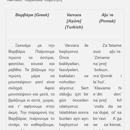
Βαρβάρα (Greek)
Varvara
A∫u΄re
[Aşüre]
(Pomak)
(Turkish)
Ξεκινάμε με την
Varvara ile
Za΄fatame
Βαρβάρα. Παίρνουμε
başlıyoruz.
sɯs a∫u΄re.
πρώτα τα όσπρια,
Önce
΄Zimame
φασόλια, κουκιά και
bakliyatları,
na΄pre∫
ρεβίθια. Τα βάζουμε την
fasulyeleri,
΄bobɯn,
πρώτη μέρα να
baklaları ve
vra΄t∫ovnik i
μουσκέψουν γιατί είναι
nohutları
la΄hut’.
σκληρά. Αφού
alıyoruz. Sert
΄Klavame hi
μουσκέψουν και μετά, τα
olduğu için bir
e΄din den’
βράζουμε κι αυτά, χώρια,
gün önceden
na΄pre∫ fof
και τ’ αφήνουμε στην
ıslatıyoruz.
΄voda da se
άκρη. Την παραμονή της
Islattıktan sonra
na΄dujat, ot’ sa
Βαρβάρας παίρνουμε το
bunları ayrı ayrı
ko΄ravi. A΄ga
σιτάρι, το καθαρίζουμε,
haşlıyoruz ve
se za΄kisnat,