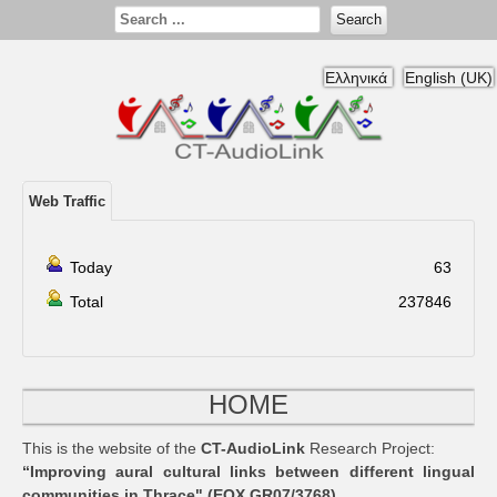
Search
Ελληνικά
English (UK)
Web Traffic
Today
63
Total
237846
HOME
This is the website of the
CT-AudioLink
Research Project:
“Improving aural cultural links between different lingual
communities in Thrace" (ΕΟΧ GR07/3768)