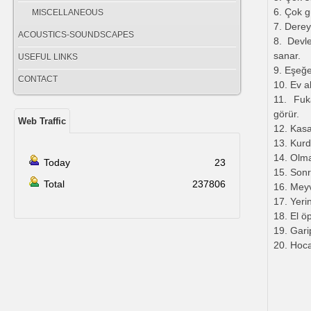
6. Çok g
MISCELLANEOUS
7. Derey
ACOUSTICS-SOUNDSCAPES
8. Devle
sanar.
USEFUL LINKS
9. Eşeğe
CONTACT
10. Ev a
11. Fuk
görür.
Web Traffic
12. Kasab
13. Kurd
14. Olm
Today
23
15. Son
Total
237806
16. Meyv
17. Yerin
18. El 
19. Gari
20. Hoca