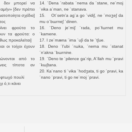
 δεν μπορεί να
14. ´Dena ´rabata ´nema da ´stane, ne´moj
«αμήν» [δεν πρέπει
´vika a´man, ne ´stanava.
ατοποίητα σχέδια]
15. Ot´setn’a ag´a go ´vidi∫, ne ´moʒe∫ da
τος
mu o´bɯrne∫ ´dinen.
ίνει φρούτα το
16. ´Deno je´mi∫ ´rada, po´fɯrnet mu
ουν τα φρούτα: ο
´kamene.
θως προκαλείται]
17. I ze´mæna ´ima ´u∫i da te ´t∫ue.
αι οι τοίχοι έχουν
18. Deno ´l’ubi ´rɯka, ´nema mu ´stanat
´n’akna ´bɯrnine.
ρώνονται από το
19. ´Deno te ´pilence ga´rip, A´llah mu ´pravi
ίνεις τίποτα αν
´kɯ∫tana.
20. Ka´nano ti ´vika ´hodʒata, ti go ´pravi, ka
ο φτωχό πουλί
´nano ´pravi, ti go ne´moj ´pravi.
χι ό,τι κάνει