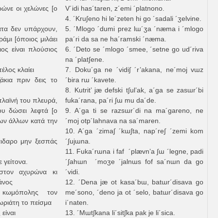
ρώνε οι χελώνες [ο
V´idi has´taren, z´emi ´platnono.
4. ´Kru∫eno hi le´zeten hi go ´sadali ´ʒelvine.
ατα δεν υπάρχουν,
5. ´Mlogo ´dumi prez lɯ´ʒa ´næma i ´mlogo
άμι [όποιος μιλάει
pa´ri da sa ne ha´ramski ´næma.
ιος είναι πλούσιος
6. ´Deto se ´mlogo ´smee, ´setne go ud´riva
na ´plat∫ene.
τέλος κλαίει
7. Doku´ga ne ´vidi∫ ´r’akana, ne´moj vɯz
άκια πριν δεις το
´bira rɯ ´kavete.
8. Kutrit’ jæ defski t∫ul’ak, a´ga se zasɯr´bi
πλαϊνή του πλευρά,
fuka´rana, pa´ri ∫ɯ mu da´de.
ου δώσει λεφτά [ο
9. A´ga ti se razsɯr´di na ma´gareno, ne
των άλλων κατά την
´moj otp´lahnava na sa´maren.
10. A´ga ´zima∫ ´kɯ∫ta, nap´re∫ ´zemi kom
άιδαρο μην ξεσπάς
´∫ujɯna.
11. Fuka´rɯna i faf ´plævn’a ∫ɯ ´legne, padi
 γείτονα.
´∫ahɯn ´moʒe ´jalnɯs fof sa´nɯn da go
στον αχυρώνα κι
´vidi.
άνος
12. ´Dena jæ ot kasa´bɯ, batɯr´disava go
 κωμόπολης τον
me´sono, ´deno ja ot ´selo, batɯr´disava go
χωριάτη το πείσμα
i´naten.
 είναι
13. ´Mɯt∫kana li´sit∫ka pak je li´sica.