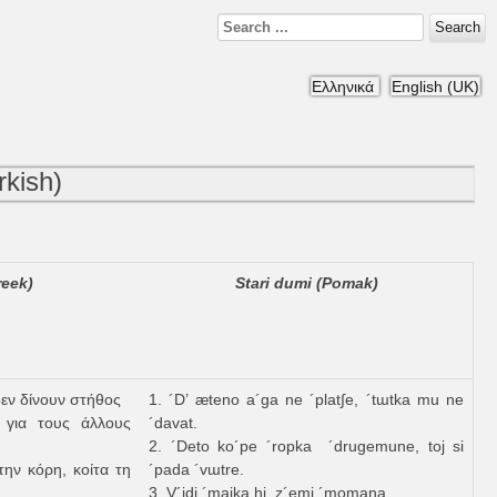
Search
Ελληνικά
English (UK)
rkish)
reek)
Stari dumi (Pomak)
 δεν δίνουν στήθος
1. ´D’ æteno a´ga ne ´plat∫e, ´tɯtka mu ne
 για τους άλλους
´davat.
2. ´Deto ko´pe ´ropka ´drugemune, toj si
την κόρη, κοίτα τη
´pada ´vɯtre.
3. V´idi ´majka hi, z´emi ´momana.