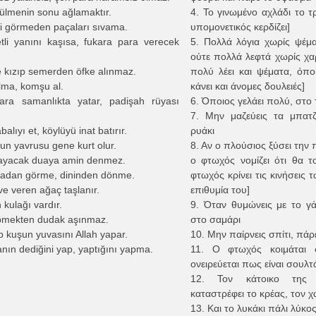
ülmenin sonu ağlamaktır.
4. Το γινωμένο αχλάδι το τ
i görmeden paçaları sıvama.
υπομονετικός κερδίζει]
tli yanını kaşısa, fukara para verecek
5. Πολλά λόγια χωρίς ψέμ
ούτε πολλά λεφτά χωρίς χαρ
 kızıp semerden öfke alınmaz.
πολύ λέει και ψέματα, όπο
lma, komşu al.
κάνει και άνομες δουλειές]
ara samanlıkta yatar, padişah rüyası
6. Όποιος γελάει πολύ, στο 
7. Μην μαζεύεις τα μπατζ
alıyı et, köylüyü inat batırır.
ρυάκι
un yavrusu gene kurt olur.
8. Αν ο πλούσιος ξύσει την 
ayacak duaya amin denmez.
ο φτωχός νομίζει ότι θα τ
radan görme, dininden dönme.
φτωχός κρίνει τις κινήσεις 
e veren ağaç taşlanır.
επιθυμία του]
 kulağı vardır.
9. Όταν θυμώνεις με το γ
öpmekten dudak aşınmaz.
στο σαμάρι
p kuşun yuvasını Allah yapar.
10. Μην παίρνεις σπίτι, πάρε
nın dediğini yap, yaptığını yapma.
11. Ο φτωχός κοιμάται 
ονειρεύεται πως είναι σουλτ
12. Τον κάτοικο της
καταστρέφει το κρέας, τον 
13. Και το λυκάκι πάλι λύκος