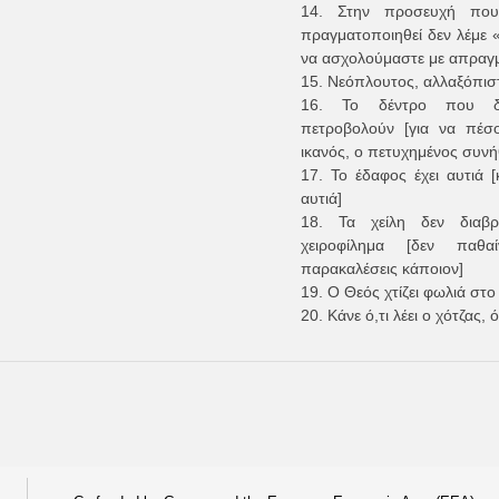
14. Στην προσευχή που
πραγματοποιηθεί δεν λέμε 
να ασχολούμαστε με απραγμ
15. Νεόπλουτος, αλλαξόπισ
16. Το δέντρο που δ
πετροβολούν [για να πέσ
ικανός, ο πετυχημένος συνή
17. Το έδαφος έχει αυτιά [κ
αυτιά]
18. Τα χείλη δεν διαβ
χειροφίλημα [δεν παθα
παρακαλέσεις κάποιον]
19. Ο Θεός χτίζει φωλιά στ
20. Κάνε ό,τι λέει ο χότζας, ό