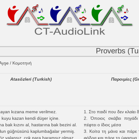
Proverbs (Tu
 Ayşe /
Κομοτηνή
Atasözleri
(Turkish)
Παροιμίες (G
mayan kızana meme verilmez.
1. Στο παιδί που δεν κλαίει
 kuyu kazan kendi düşer içine.
2. Όποιος σκάβει πηγάδι
na bak kızını al, hastarına bak bezini al.
πέφτει ο ίδιος μέσα
dun güğnüsünü kaplumbağalar yermiş.
3. Κοίτα τη μάνα και πάρε 
öz yalansız, çok para haramsız olmaz.
φόδρα και πάρε το ύφασμα