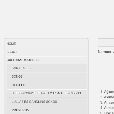
HOME
Narrator
:
ABOUT
CULTURAL MATERIAL
FAIRY TALES
SONGS
RECIPES
1. Ağla
BLESSINGS/WISHES - CURSES/MALEDICTIONS
2. Aleme
LULLABIES-DANDLING SONGS
3. Anası
4. Armu
PROVERBS
5. Çok s