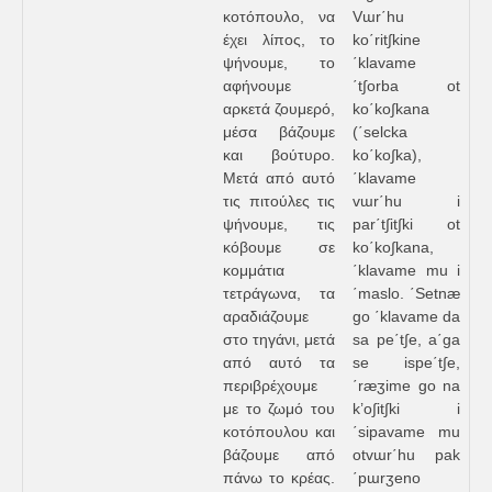
κοτόπουλο, να
Vɯr΄hu
έχει λίπος, το
ko΄rit∫kine
ψήνουμε, το
΄klavame
αφήνουμε
΄t∫orba ot
αρκετά ζουμερό,
ko΄ko∫kana
μέσα βάζουμε
(΄selcka
και βούτυρο.
ko΄ko∫ka),
Μετά από αυτό
΄klavame
τις πιτούλες τις
vɯr΄hu i
ψήνουμε, τις
par΄t∫it∫ki ot
κόβουμε σε
ko΄ko∫kana,
κομμάτια
΄klavame mu i
τετράγωνα, τα
΄maslo. ΄Setnæ
αραδιάζουμε
go ΄klavame da
στο τηγάνι, μετά
sa pe΄t∫e, a΄ga
από αυτό τα
se ispe΄t∫e,
περιβρέχουμε
΄ræʒime go na
με το ζωμό του
k’o∫it∫ki i
κοτόπουλου και
΄sipavame mu
βάζουμε από
otvɯr΄hu pak
πάνω το κρέας.
΄pɯrʒeno