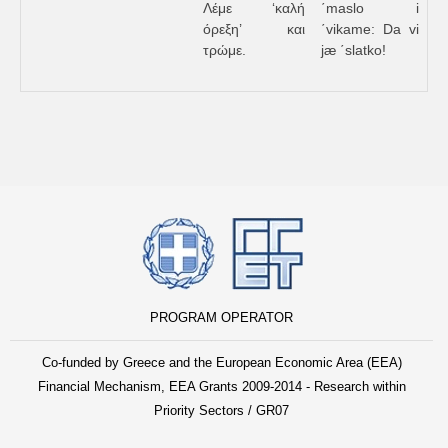
Λέμε ‘καλή
΄maslo i
όρεξη’ και
΄vikame: Da vi
τρώμε.
jæ ΄slatko!
PROGRAM OPERATOR
Co-funded by Greece and the European Economic Area (EEA)
Financial Mechanism, EEA Grants 2009-2014 - Research within
Priority Sectors / GR07