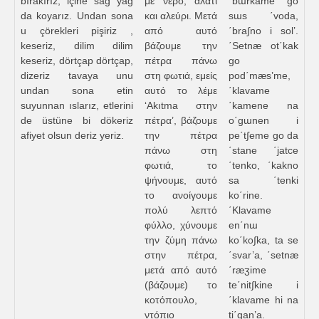
bırakırız, içine sağ yağ
με νερό, αλάτι
΄bɯrkame go
da koyarız. Undan sona
και αλεύρι. Μετά
sɯs ΄voda,
u çörekleri pişiriz ,
από αυτό
΄bra∫no i sol’.
keseriz, dilim dilim
βάζουμε την
΄Setnæ ot΄kak
keseriz, dörtçap dörtçap,
πέτρα πάνω
go
dizeriz tavaya unu
στη φωτιά, εμείς
pod΄mæs’me,
undan sona etin
αυτό το λέμε
΄klavame
suyunnan ıslarız, etlerini
‘Akıtma στην
΄kamene na
de üstüne bi dökeriz
πέτρα’, βάζουμε
o΄gɯnen i
afiyet olsun deriz yeriz.
την πέτρα
pe΄t∫eme go da
πάνω στη
΄stane ΄jatce
φωτιά, το
΄tenko, ΄kakno
ψήνουμε, αυτό
sa ΄tenki
το ανοίγουμε
ko΄rine.
πολύ λεπτό
΄Klavame
φύλλο, χύνουμε
en΄nɯ
την ζύμη πάνω
ko΄ko∫ka, ta se
στην πέτρα,
΄svar’a, ΄setnæ
μετά από αυτό
΄ræʒime
(βάζουμε) το
te΄nit∫kine i
κοτόπουλο,
΄klavame hi na
ντόπιο
ti΄gan’a.