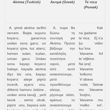
Akıtma (Turkish)
Ακιτμά (Greek)
Te΄nica
(Pomak)
A, şimdi akıtma tarifini
Α, τώρα θα
Kak
vercem. Başta suyunu
δώσω τη
na΄gadame
koyarız, gararınca
συνταγή για
te΄nica. Ej΄s’a
undan sona garız, un
Akıtma. Πρώτα
∫ɯ ΄vidim
koyarız içine, tuz atarız,
βάζουμε την
kɯ΄kna
hemen sulan, tuzlan,
κατάλληλη
΄klavame fof
unnan garız. Undan
ποσότητα
te΄nit∫kine.
sona kayayı koyarız
νερού, μετά
Na΄pre∫
hateşe, kayada akıtma
από αυτό
΄klavame
diyz biz una, kayayı
ανακατεύουμε,
΄kolkono
koyarız ateşe pişiriz
μετά
΄tr’abava
incecik, açarız unu,
προσθέτουμε
΄voda. ΄Setnæ
dökeriz hamuru üstüne ,
αλεύρι,
mu ΄klavame
undan sona tavuğ , yerli
ρίχνουμε αλάτι,
΄bra∫no,
tavuk , semiz olcak,
αμέσως το
΄klavame mu
pişiriz unu, bayaca sulu
ανακατεύουμε
΄malko sol’,